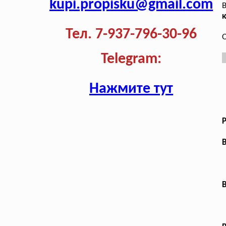
kupi.propisku@gmail.com
В
к
Тел. 7-937-796-30-96
О
Telegram:
Нажмите тут
В
В