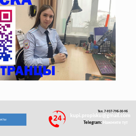
Тел. 7-937-796-30-96
kupi.propisku@gmail.com
акты
Telegram:
Нажмите тут