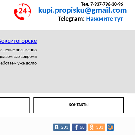
Тел. 7-937-796-30-96
kupi.propisku@gmail.com
Telegram:
Нажмите тут
Бокситогорске
лашение письменно
елаем все вовремя
аботаем уже долго
КОНТАКТЫ
203
58
333