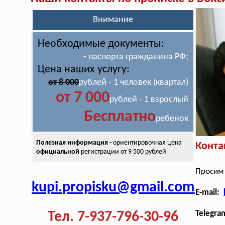
Внимание
Необходимые документы:
- паспорта гражданина РФ;
Цена наших услугу:
от 8 000
рублей - 1 человек (квартал)
от 7 000
рублей - 1 взрослый
Бесплатно
ребенок
Полезная информация
- ориентировочная цена
Конта
официальной
регистрации от 9 500 рублей
Просим 
kupi.propisku@gmail.com
E-mail:
Тел. 7-937-796-30-96
Telegra