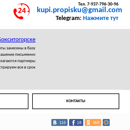
Тел. 7-937-796-30-96
kupi.propisku@gmail.com
Telegram:
Нажмите тут
Бокситогорске
ты занесены в базу
лашение письменно
олагаются партнеры
трируем все в срок
КОНТАКТЫ
116
18
368